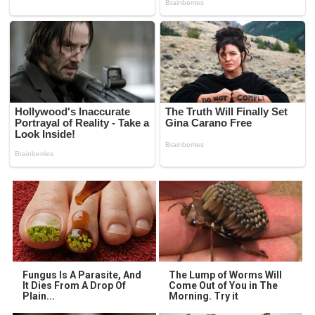
Fungus Is A Parasite, And
The Lump of Worms Will
It Dies From A Drop Of
Come Out of You in The
Plain...
Morning. Try it