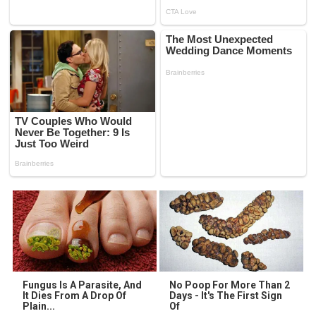
Fungus Is A Parasite, And
No Poop For More Than 2
It Dies From A Drop Of
Days - It's The First Sign
Plain...
Of