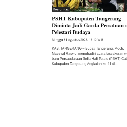
i
Komunitas
t
PSHT Kabupaten Tangerang
a
B
Diminta Jadi Garda Persatuan 
a
Pelestari Budaya
n
Minggu 31 Agustus 2025, 18:10 WIB
t
e
KAB. TANGERANG – Bupati Tangerang, Moch.
n
Maesyal Rasyid, menghadiri acara tasyakuran w
H
baru Persaudaraan Setia Hati Terate (PSHT) Ca
Kabupaten Tangerang Angkatan ke-41 di...
a
r
i
I
n
i