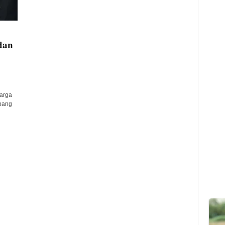
dan
arga
bang