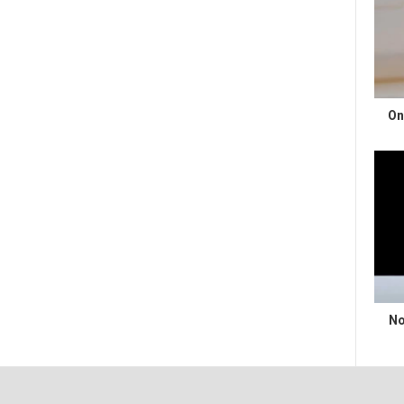
On
No