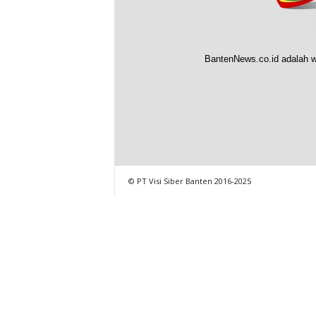
BantenNews.co.id adalah w
© PT Visi Siber Banten 2016-2025