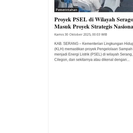
i
Pemerintahan
t
Proyek PSEL di Wilayah Serag
a
B
Masuk Proyek Strategis Nasiona
a
Kamis 30 Oktober 2025, 00:03 WIB
n
t
KAB. SERANG – Kementerian Lingkungan Hidu
e
(KLH) memastikan proyek Pengelolaan Sampah
menjadi Energi Listrik (PSEL) di wilayah Serang,
n
Cilegon, dan sekitarnya atau dikenal dengan...
H
a
r
i
I
n
i