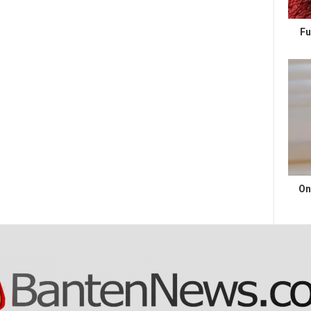
Fu
On