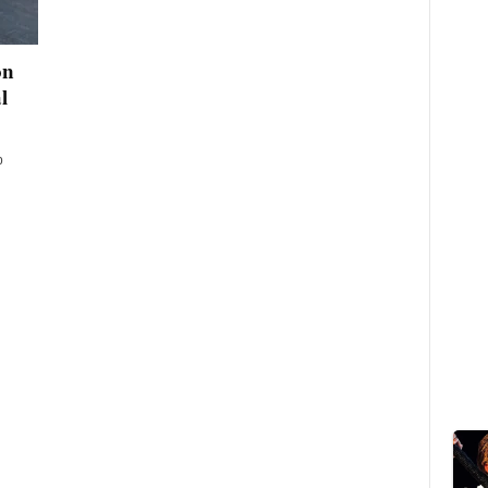
on
l
p