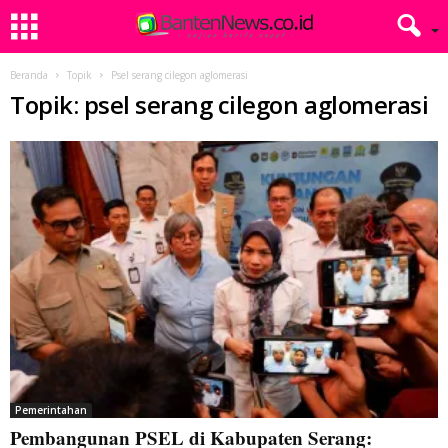
Beranda
Topik
Psel serang cilegon aglomerasi
Topik: psel serang cilegon aglomerasi
Pemerintahan
Pembangunan PSEL di Kabupaten Serang: