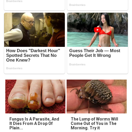
Fungus Is A Parasite, And
The Lump of Worms Will
It Dies From A Drop Of
Come Out of You in The
Plain...
Morning. Try it