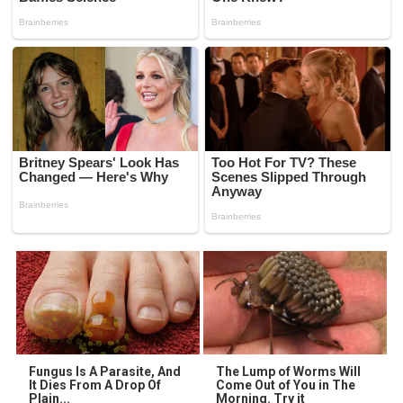
Fungus Is A Parasite, And
The Lump of Worms Will
It Dies From A Drop Of
Come Out of You in The
Plain...
Morning. Try it