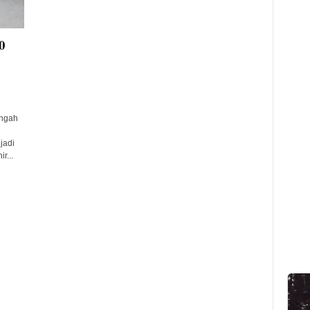
0
engah
jadi
r...