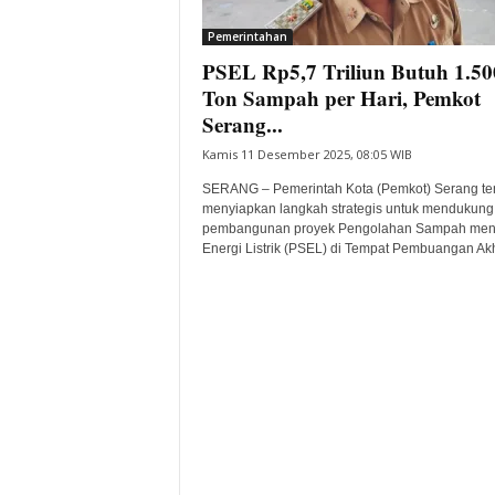
i
Pemerintahan
t
PSEL Rp5,7 Triliun Butuh 1.50
a
B
Ton Sampah per Hari, Pemkot
a
Serang...
n
Kamis 11 Desember 2025, 08:05 WIB
t
e
SERANG – Pemerintah Kota (Pemkot) Serang t
n
menyiapkan langkah strategis untuk mendukung
H
pembangunan proyek Pengolahan Sampah men
Energi Listrik (PSEL) di Tempat Pembuangan Akhi
a
r
i
I
n
i