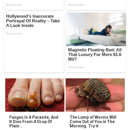
Fungus Is A Parasite, And
The Lump of Worms Will
It Dies From A Drop Of
Come Out of You in The
Plain...
Morning. Try it