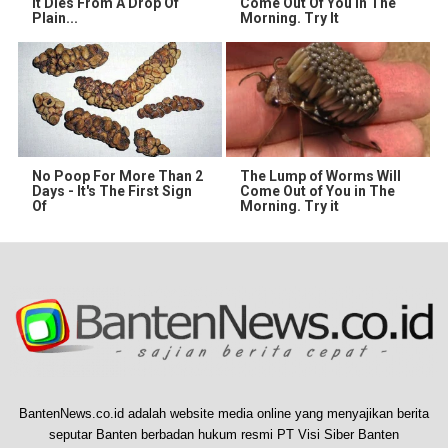
It Dies From A Drop Of
Come Out Of You In The
Plain...
Morning. Try It
No Poop For More Than 2
The Lump of Worms Will
Days - It's The First Sign
Come Out of You in The
Of
Morning. Try it
BantenNews.co.id adalah website media online yang menyajikan berita
seputar Banten berbadan hukum resmi PT Visi Siber Banten