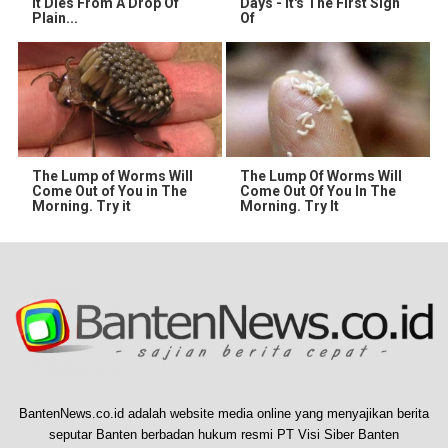
It Dies From A Drop Of
Days - It's The First Sign
Plain...
Of
The Lump of Worms Will
The Lump Of Worms Will
Come Out of You in The
Come Out Of You In The
Morning. Try it
Morning. Try It
BantenNews.co.id adalah website media online yang menyajikan berita
seputar Banten berbadan hukum resmi PT Visi Siber Banten