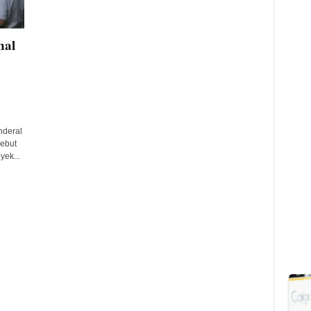
nal
nderal
sebut
yek...