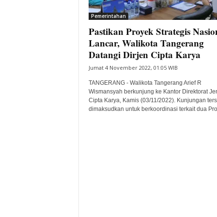
i
Pemerintahan
t
Pastikan Proyek Strategis Nasio
a
B
Lancar, Walikota Tangerang
a
Datangi Dirjen Cipta Karya
n
Jumat 4 November 2022, 01:05 WIB
t
e
TANGERANG - Walikota Tangerang Arief R
n
Wismansyah berkunjung ke Kantor Direktorat Je
H
Cipta Karya, Kamis (03/11/2022). Kunjungan ter
dimaksudkan untuk berkoordinasi terkait dua Pro
a
r
i
I
n
i