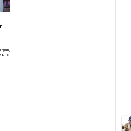
r
legon,
 Nilai
u