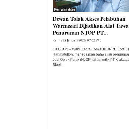
i
Pemerintahan
t
Dewan Tolak Akses Pelabuhan
a
B
Warnasari Dijadikan Alat Tawa
a
Penurunan NJOP PT...
n
Kamis 22 Januari 2026, 07:02 WIB
t
e
CILEGON – Wakil Ketua Komisi III DPRD Kota Ci
n
Rahmatulloh, menegaskan bahwa isu penurunan
H
Jual Objek Pajak (NJOP) lahan milik PT Krakata
Steel...
a
r
i
I
n
i