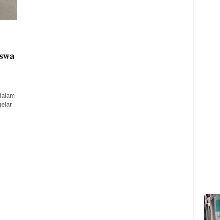
iswa
dalam
elar
n