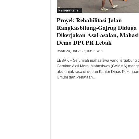
i
Pemerintahan
t
Proyek Rehabilitasi Jalan
a
B
Rangkasbitung-Gajrug Diduga
a
Dikerjakan Asal-asalan, Mahas
n
Demo DPUPR Lebak
t
Rabu 24 Juni 2026, 00:08 WIB
e
n
LEBAK – Sejumlah mahasiswa yang tergabung 
H
Gerakan Aksi Moral Mahasiswa (GAMMA) mengg
a
aksi unjuk rasa di depan Kantor Dinas Pekerjaa
r
Umum dan Penataan...
i
I
n
i