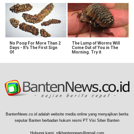
No Poop For More Than 2
The Lump of Worms Will
Days - It's The First Sign
Come Out of You in The
Of
Morning. Try it
BantenNews.co.id adalah website media online yang menyajikan berita
seputar Banten berbadan hukum resmi PT Visi Siber Banten
Hubungi kami:
rdkbantennews@gmail.com