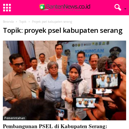
Beranda
Topik
Proyek psel kabupaten serang
Topik: proyek psel kabupaten serang
Pemerintahan
Pembangunan PSEL di Kabupaten Serang: