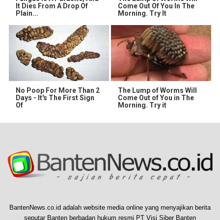
It Dies From A Drop Of
Come Out Of You In The
Plain...
Morning. Try It
No Poop For More Than 2
The Lump of Worms Will
Days - It's The First Sign
Come Out of You in The
Of
Morning. Try it
BantenNews.co.id adalah website media online yang menyajikan berita
seputar Banten berbadan hukum resmi PT Visi Siber Banten