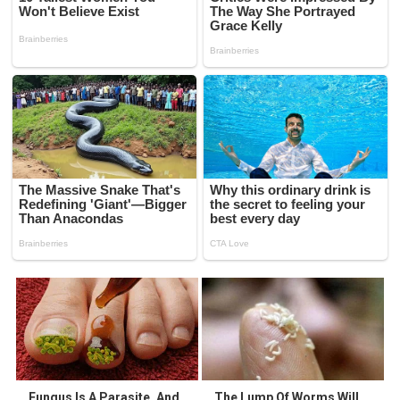
Fungus Is A Parasite, And
The Lump Of Worms Will