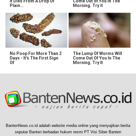
It Dies From A Drop Of
Come Out of You in The
Plain...
Morning. Try it
No Poop For More Than 2
The Lump Of Worms Will
Days - It's The First Sign
Come Out Of You In The
Of
Morning. Try It
BantenNews.co.id adalah website media online yang menyajikan berita
seputar Banten berbadan hukum resmi PT Visi Siber Banten