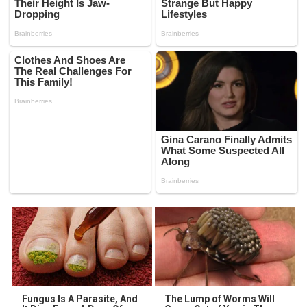
Fungus Is A Parasite, And
The Lump of Worms Will