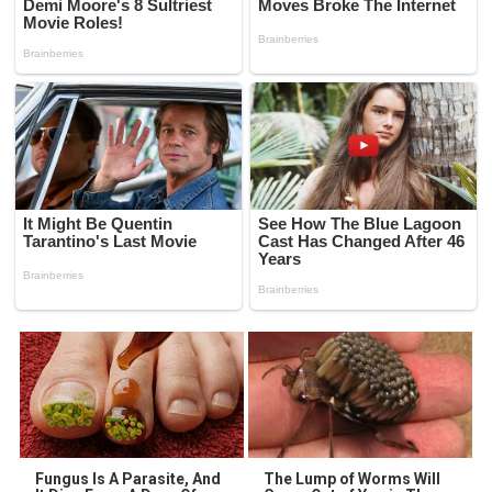
Fungus Is A Parasite, And
The Lump of Worms Will