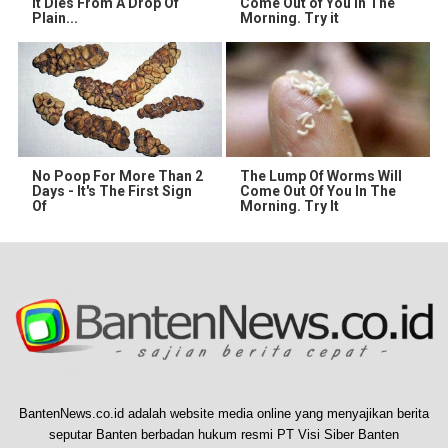
It Dies From A Drop Of
Come Out of You in The
Plain...
Morning. Try it
No Poop For More Than 2
The Lump Of Worms Will
Days - It's The First Sign
Come Out Of You In The
Of
Morning. Try It
BantenNews.co.id adalah website media online yang menyajikan berita
seputar Banten berbadan hukum resmi PT Visi Siber Banten