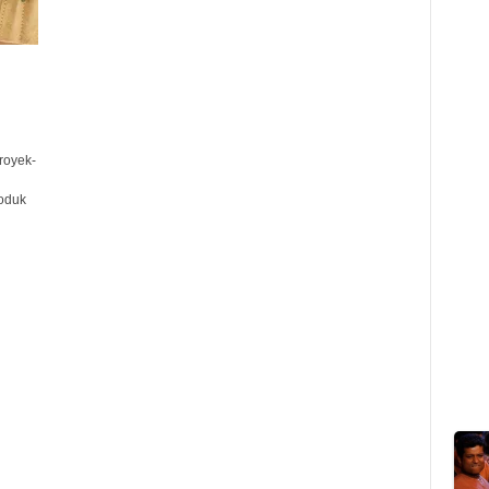
royek-
oduk