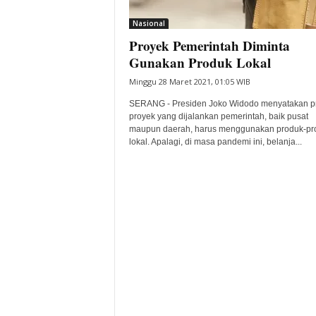
i
Nasional
t
Proyek Pemerintah Diminta
a
B
Gunakan Produk Lokal
a
Minggu 28 Maret 2021, 01:05 WIB
n
t
SERANG - Presiden Joko Widodo menyatakan p
e
proyek yang dijalankan pemerintah, baik pusat
maupun daerah, harus menggunakan produk-pr
n
lokal. Apalagi, di masa pandemi ini, belanja...
H
a
r
i
I
n
i