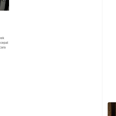
yek
 cepat
cara