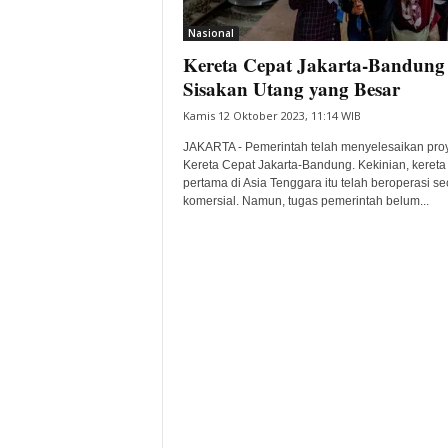
i
Nasional
t
Kereta Cepat Jakarta-Bandung
a
B
Sisakan Utang yang Besar
a
Kamis 12 Oktober 2023, 11:14 WIB
n
t
JAKARTA - Pemerintah telah menyelesaikan pro
e
Kereta Cepat Jakarta-Bandung. Kekinian, kereta
pertama di Asia Tenggara itu telah beroperasi se
n
komersial. Namun, tugas pemerintah belum...
H
a
r
i
I
n
i