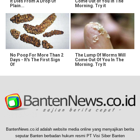
It Dies From A Drop Of
Come Out of You in The
Plain...
Morning. Try it
No Poop For More Than 2
The Lump Of Worms Will
Days - It's The First Sign
Come Out Of You In The
Of
Morning. Try It
BantenNews.co.id adalah website media online yang menyajikan berita
seputar Banten berbadan hukum resmi PT Visi Siber Banten