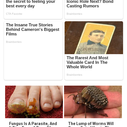
Fungus Is A Parasite, And
The Lump of Worms Will