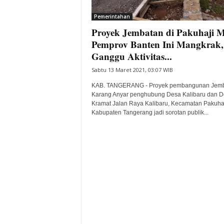
i
Pemerintahan
t
Proyek Jembatan di Pakuhaji M
a
B
Pemprov Banten Ini Mangkrak,
a
Ganggu Aktivitas...
n
Sabtu 13 Maret 2021, 03:07 WIB
t
e
KAB. TANGERANG - Proyek pembangunan Jem
n
Karang Anyar penghubung Desa Kalibaru dan D
H
Kramat Jalan Raya Kalibaru, Kecamatan Pakuhaj
Kabupaten Tangerang jadi sorotan publik...
a
r
i
I
n
i