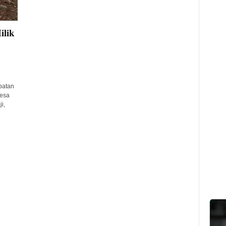
ilik
batan
esa
i,