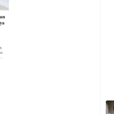
kan
ya
h.
su
..