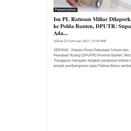
i
Pemerintahan
t
Isu PL Ratusan Miliar Dilapor
a
B
ke Polda Banten, DPUTR: Supa
a
Ada...
n
Selasa 23 Februari 2021, 23:04 WIB
t
e
SERANG - Kepala Dinas Pekerjaan Umum dan
n
Penataan Ruang (DPUPR) Provinsi Banten, Moc
H
Tranggono mengaku langkah pelaporan terkait i
proyek pembangunan jalan Palima-Baros senilai.
a
r
i
I
n
i