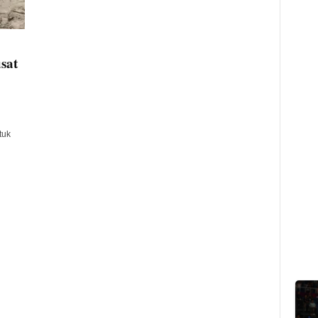
sat
tuk