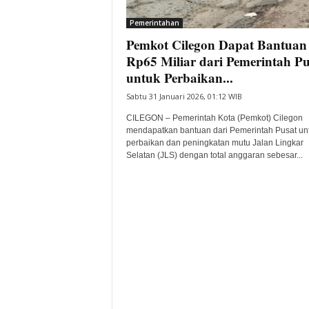
i
Pemerintahan
t
Pemkot Cilegon Dapat Bantuan
a
B
Rp65 Miliar dari Pemerintah Pu
a
untuk Perbaikan...
n
Sabtu 31 Januari 2026, 01:12 WIB
t
e
CILEGON – Pemerintah Kota (Pemkot) Cilegon
n
mendapatkan bantuan dari Pemerintah Pusat un
H
perbaikan dan peningkatan mutu Jalan Lingkar
Selatan (JLS) dengan total anggaran sebesar...
a
r
i
I
n
i