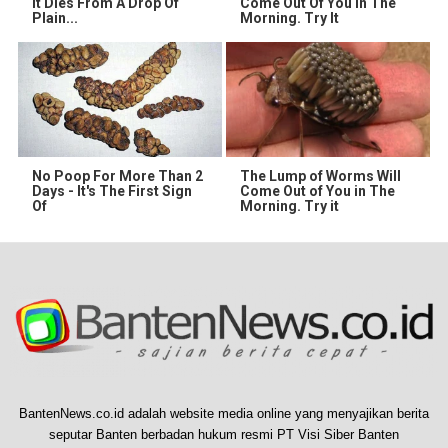
It Dies From A Drop Of
Come Out Of You In The
Plain...
Morning. Try It
No Poop For More Than 2
The Lump of Worms Will
Days - It's The First Sign
Come Out of You in The
Of
Morning. Try it
BantenNews.co.id adalah website media online yang menyajikan berita
seputar Banten berbadan hukum resmi PT Visi Siber Banten