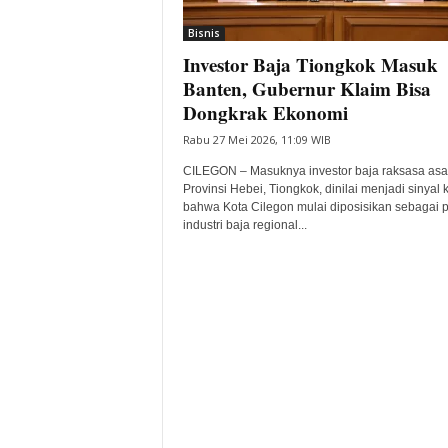
i
Bisnis
t
Investor Baja Tiongkok Masuk
a
B
Banten, Gubernur Klaim Bisa
a
Dongkrak Ekonomi
n
Rabu 27 Mei 2026, 11:09 WIB
t
e
CILEGON – Masuknya investor baja raksasa asa
n
Provinsi Hebei, Tiongkok, dinilai menjadi sinyal 
H
bahwa Kota Cilegon mulai diposisikan sebagai 
industri baja regional...
a
r
i
I
n
i