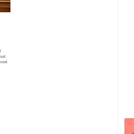
l
kuat
pusat