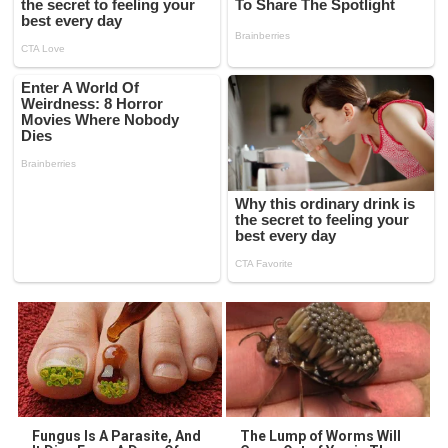
Fungus Is A Parasite, And
The Lump of Worms Will