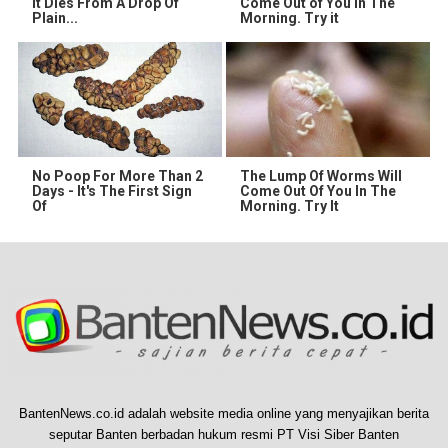
It Dies From A Drop Of
Come Out of You in The
Plain...
Morning. Try it
No Poop For More Than 2
The Lump Of Worms Will
Days - It's The First Sign
Come Out Of You In The
Of
Morning. Try It
BantenNews.co.id adalah website media online yang menyajikan berita
seputar Banten berbadan hukum resmi PT Visi Siber Banten