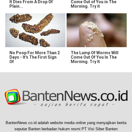
It Dies From A Drop Of
Come Out of You in The
Plain...
Morning. Try it
No Poop For More Than 2
The Lump Of Worms Will
Days - It's The First Sign
Come Out Of You In The
Of
Morning. Try It
BantenNews.co.id adalah website media online yang menyajikan berita
seputar Banten berbadan hukum resmi PT Visi Siber Banten