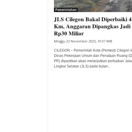
i
Pemerintahan
t
JLS Cilegon Bakal Diperbaiki 4
a
B
Km, Anggaran Dipangkas Jadi
a
Rp30 Miliar
n
Minggu 23 November 2025, 10:07 WIB
t
e
CILEGON – Pemerintah Kota (Pemkot) Cilegon m
n
Dinas Pekerjaan Umum dan Penataan Ruang (
H
PR) dipastikan akan melanjutkan perbaikan Jala
Lingkar Selatan (JLS) pada bulan...
a
r
i
I
n
i