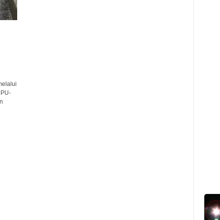
elalui
DPU-
n