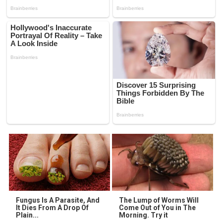
Fungus Is A Parasite, And
The Lump of Worms Will
It Dies From A Drop Of
Come Out of You in The
Plain...
Morning. Try it