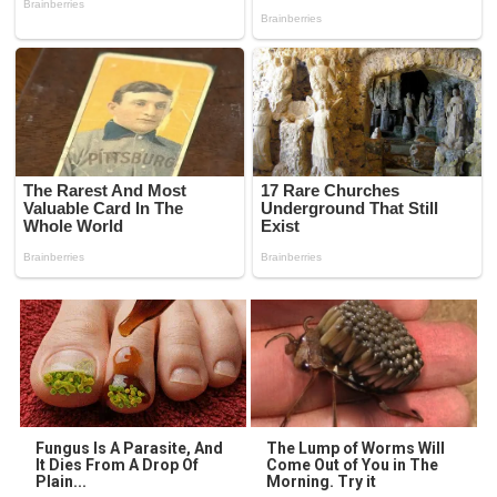
Fungus Is A Parasite, And
The Lump of Worms Will
It Dies From A Drop Of
Come Out of You in The
Plain...
Morning. Try it