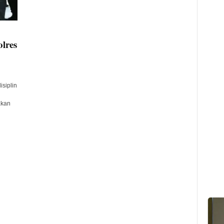
olres
siplin
akan