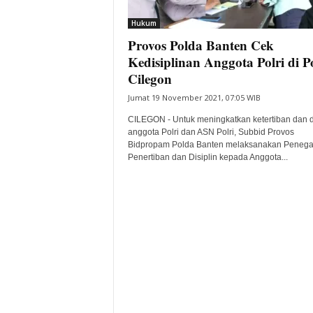
i
Hukum
t
Provos Polda Banten Cek
a
B
Kedisiplinan Anggota Polri di P
a
Cilegon
n
Jumat 19 November 2021, 07:05 WIB
t
e
CILEGON - Untuk meningkatkan ketertiban dan di
n
anggota Polri dan ASN Polri, Subbid Provos
H
Bidpropam Polda Banten melaksanakan Peneg
Penertiban dan Disiplin kepada Anggota...
a
r
i
I
n
i