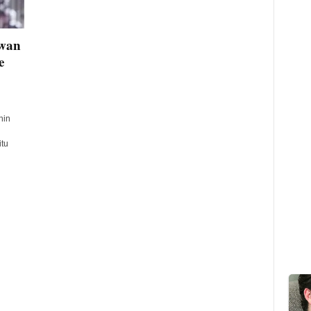
ewan
e
nin
i
itu