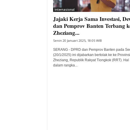
i
Internasional
t
Jajaki Kerja Sama Investasi, D
a
B
dan Pemprov Banten Terbang k
a
Zheziang...
n
Senin 20 Januari 2025, 18:05 WIB
t
e
SERANG - DPRD dan Pemprov Banten pada Se
n
(20/1/2025) ini dijabarkan bertolak ke ke Provins
H
Zheziang, Republik Rakyat Tiongkok (RRT). Hal 
dalam rangka...
a
r
i
I
n
i