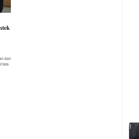
ntek
an dan
 tata