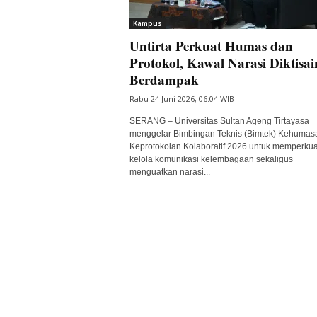
i
Kampus
t
Untirta Perkuat Humas dan
a
B
Protokol, Kawal Narasi Diktisai
a
Berdampak
n
Rabu 24 Juni 2026, 06:04 WIB
t
e
SERANG – Universitas Sultan Ageng Tirtayasa
n
menggelar Bimbingan Teknis (Bimtek) Kehumas
H
Keprotokolan Kolaboratif 2026 untuk memperkuat
kelola komunikasi kelembagaan sekaligus
a
menguatkan narasi...
r
i
I
n
i