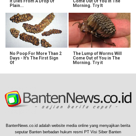
It Dies From A Drop Of
Come Out Of You In The
Plain...
Morning. Try It
No Poop For More Than 2
The Lump of Worms Will
Days - It's The First Sign
Come Out of You in The
Of
Morning. Try it
BantenNews.co.id adalah website media online yang menyajikan berita
seputar Banten berbadan hukum resmi PT Visi Siber Banten