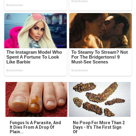
Fungus Is A Parasite, And
No Poop For More Than 2
It Dies From A Drop Of
Days - It's The First Sign
Plain...
Of