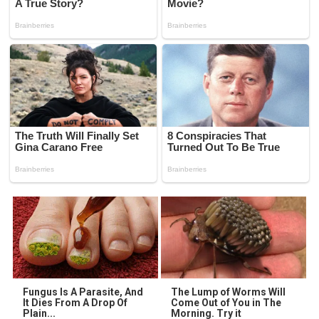
Fungus Is A Parasite, And
The Lump of Worms Will
It Dies From A Drop Of
Come Out of You in The
Plain...
Morning. Try it