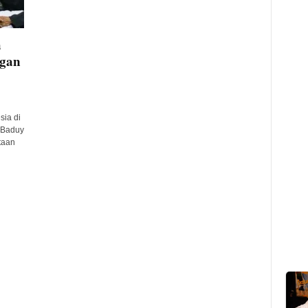
a
ngan
sia di
 Baduy
taan