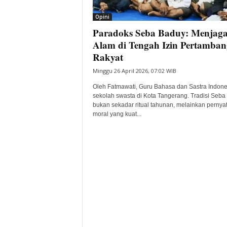
i
Opini
t
Paradoks Seba Baduy: Menjag
a
B
Alam di Tengah Izin Pertamba
a
Rakyat
n
Minggu 26 April 2026, 07:02 WIB
t
e
Oleh Fatmawati, Guru Bahasa dan Sastra Indone
n
sekolah swasta di Kota Tangerang. Tradisi Seba
H
bukan sekadar ritual tahunan, melainkan pernya
moral yang kuat...
a
r
i
I
n
i