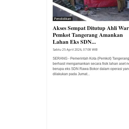
i
t
a
Pendidikan
B
Akses Sempat Ditutup Ahli Wari
a
Pemkot Tangerang Amankan
n
Lahan Eks SDN...
t
e
Sabtu 25 April 2026, 07:08 WIB
n
SERANG - Pemerintah Kota (Pemkot) Tangeran
H
berhasil mengamankan secara fisik lahan aset 
a
berupa eks SDN Rawa Bokor dalam operasi yan
r
dilakukan pada Jumat...
i
I
n
i