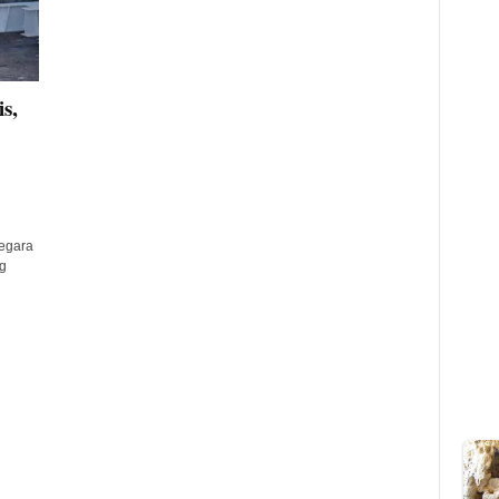
s,
g
negara
g