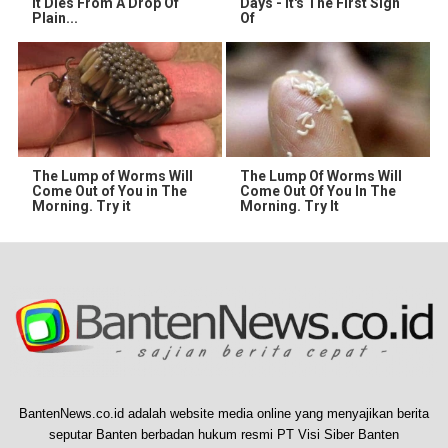
It Dies From A Drop Of
Days - It's The First Sign
Plain...
Of
The Lump of Worms Will
The Lump Of Worms Will
Come Out of You in The
Come Out Of You In The
Morning. Try it
Morning. Try It
BantenNews.co.id adalah website media online yang menyajikan berita
seputar Banten berbadan hukum resmi PT Visi Siber Banten