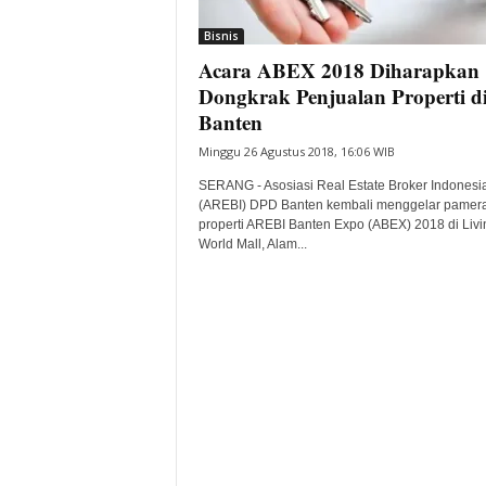
i
Bisnis
t
Acara ABEX 2018 Diharapkan
a
B
Dongkrak Penjualan Properti d
a
Banten
n
Minggu 26 Agustus 2018, 16:06 WIB
t
e
SERANG - Asosiasi Real Estate Broker Indonesi
n
(AREBI) DPD Banten kembali menggelar pamer
H
properti AREBI Banten Expo (ABEX) 2018 di Livi
World Mall, Alam...
a
r
i
I
n
i