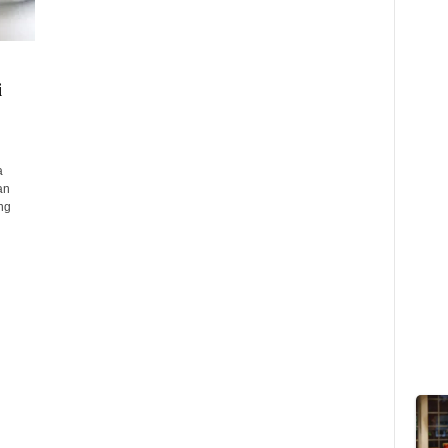
i
a
an
ng