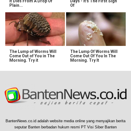
It Dies From A Drop Of
Days - It's The First Sign
Plain...
Of
The Lump of Worms Will
The Lump Of Worms Will
Come Out of You in The
Come Out Of You In The
Morning. Try it
Morning. Try It
BantenNews.co.id adalah website media online yang menyajikan berita
seputar Banten berbadan hukum resmi PT Visi Siber Banten