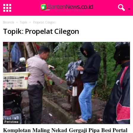
Beranda
Topik
Propelat Cilegon
Topik: Propelat Cilegon
Peristiwa
Komplotan Maling Nekad Gergaji Pipa Besi Portal