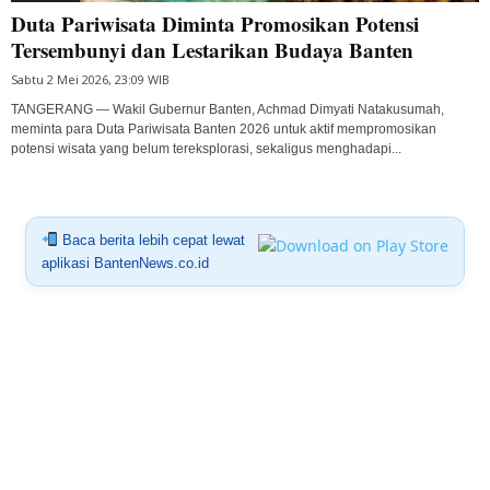
Duta Pariwisata Diminta Promosikan Potensi
Tersembunyi dan Lestarikan Budaya Banten
Sabtu 2 Mei 2026, 23:09 WIB
TANGERANG — Wakil Gubernur Banten, Achmad Dimyati Natakusumah,
meminta para Duta Pariwisata Banten 2026 untuk aktif mempromosikan
potensi wisata yang belum tereksplorasi, sekaligus menghadapi...
Baca berita lebih cepat lewat
aplikasi BantenNews.co.id