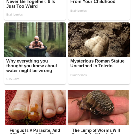
Fungus Is A Parasite, And
The Lump of Worms Will