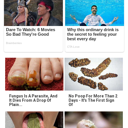
Fungus Is A Parasite, And
No Poop For More Than 2
It Dies From A Drop Of
Days - It's The First Sign
Plain...
Of