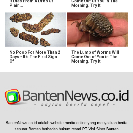
It Dies From A Drop Of
Come Out Of You In The
Plain...
Morning. Try It
No Poop For More Than 2
The Lump of Worms Will
Days - It's The First Sign
Come Out of You in The
Of
Morning. Try it
BantenNews.co.id adalah website media online yang menyajikan berita
seputar Banten berbadan hukum resmi PT Visi Siber Banten