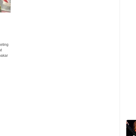
eting
t
bakar