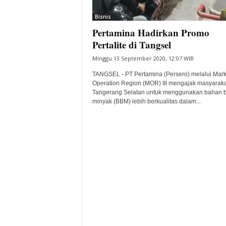
i
Bisnis
t
Pertamina Hadirkan Promo
a
B
Pertalite di Tangsel
a
Minggu 13 September 2020, 12:07 WIB
n
t
TANGSEL - PT Pertamina (Persero) melalui Mark
e
Operation Region (MOR) III mengajak masyaraka
Tangerang Selatan untuk menggunakan bahan 
n
minyak (BBM) lebih berkualitas dalam...
H
a
r
i
I
n
i