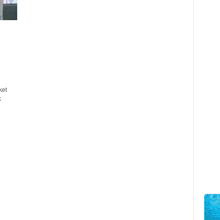
ket
k