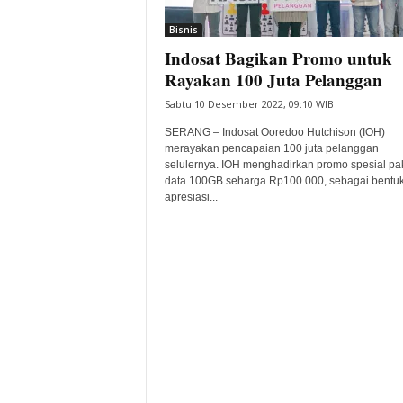
i
Bisnis
t
Indosat Bagikan Promo untuk
a
B
Rayakan 100 Juta Pelanggan
a
Sabtu 10 Desember 2022, 09:10 WIB
n
t
SERANG – Indosat Ooredoo Hutchison (IOH)
e
merayakan pencapaian 100 juta pelanggan
selulernya. IOH menghadirkan promo spesial pa
n
data 100GB seharga Rp100.000, sebagai bentu
H
apresiasi...
a
r
i
I
n
i