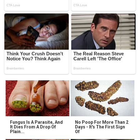
Fungus Is A Parasite, And
No Poop For More Than 2
It Dies From A Drop Of
Days - It's The First Sign
Plain...
Of