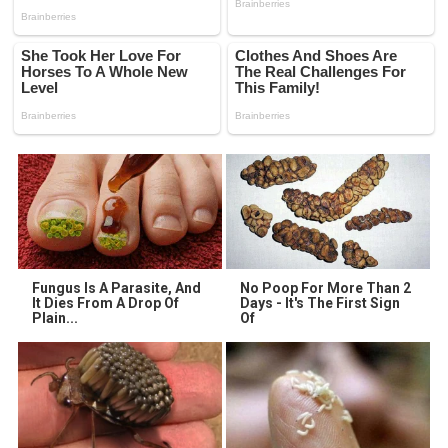
Fungus Is A Parasite, And
No Poop For More Than 2
It Dies From A Drop Of
Days - It's The First Sign
Plain...
Of