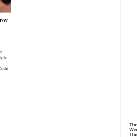
rov
en
plin
Covid-