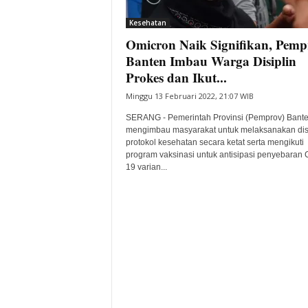
i
Kesehatan
t
Omicron Naik Signifikan, Pemp
a
B
Banten Imbau Warga Disiplin
a
Prokes dan Ikut...
n
Minggu 13 Februari 2022, 21:07 WIB
t
e
SERANG - Pemerintah Provinsi (Pemprov) Bant
n
mengimbau masyarakat untuk melaksanakan disi
H
protokol kesehatan secara ketat serta mengikuti
program vaksinasi untuk antisipasi penyebaran 
a
19 varian...
r
i
I
n
i