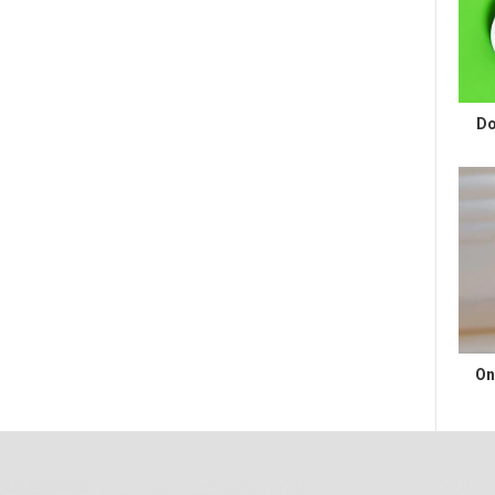
Do
On